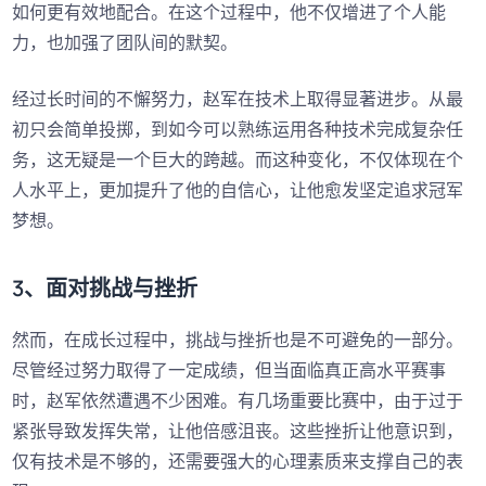
如何更有效地配合。在这个过程中，他不仅增进了个人能
力，也加强了团队间的默契。
经过长时间的不懈努力，赵军在技术上取得显著进步。从最
初只会简单投掷，到如今可以熟练运用各种技术完成复杂任
务，这无疑是一个巨大的跨越。而这种变化，不仅体现在个
人水平上，更加提升了他的自信心，让他愈发坚定追求冠军
梦想。
3、面对挑战与挫折
然而，在成长过程中，挑战与挫折也是不可避免的一部分。
尽管经过努力取得了一定成绩，但当面临真正高水平赛事
时，赵军依然遭遇不少困难。有几场重要比赛中，由于过于
紧张导致发挥失常，让他倍感沮丧。这些挫折让他意识到，
仅有技术是不够的，还需要强大的心理素质来支撑自己的表