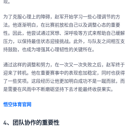
现。
为了克服心理上的障碍，赵军开始学习一些心理调节的方
法。他逐渐明白，在比赛前放松自己以及调整心态的重要
性。因此，他尝试通过冥想、深呼吸等方式来帮助自己缓解
压力，以保持最佳状态迎接挑战。此外，与队友之间相互支
持鼓励，也成为增强其心理韧性的关键所在。
通过这样的调整和努力，在一次又一次失败之后，赵军终于
迎来了转机。他在重要赛事中的表现愈加稳定，同时也获得
了一些奖项。这段经历让他更加明白成功不是一蹴而就，而
是需要在风雨中不断磨砺坚持下去才能最终收获果实。
悟空体育官网
4、团队协作的重要性