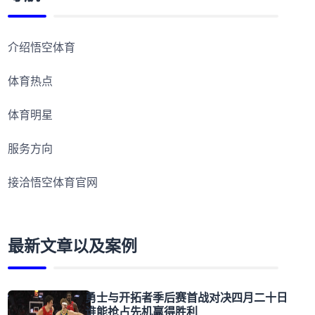
介绍悟空体育
体育热点
体育明星
服务方向
接洽悟空体育官网
最新文章以及案例
勇士与开拓者季后赛首战对决四月二十日
谁能抢占先机赢得胜利