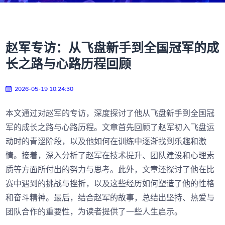
赵军专访：从飞盘新手到全国冠军的成
长之路与心路历程回顾
2026-05-19 10:24:30
本文通过对赵军的专访，深度探讨了他从飞盘新手到全国冠
军的成长之路与心路历程。文章首先回顾了赵军初入飞盘运
动时的青涩阶段，以及他如何在训练中逐渐找到乐趣和激
情。接着，深入分析了赵军在技术提升、团队建设和心理素
质等方面所付出的努力与思考。此外，文章还探讨了他在比
赛中遇到的挑战与挫折，以及这些经历如何塑造了他的性格
和奋斗精神。最后，结合赵军的故事，总结出坚持、热爱与
团队合作的重要性，为读者提供了一些人生启示。